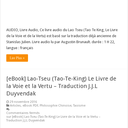
AUDIO, Livre Audio, Ce livre audio du Lao Tseu (Tao Te King, Le Livre
de la Voie et de la Vertu) est basé sur la traduction déjà ancienne de
Stanislas Julien. Livre audio lu par Augustin Brunault. durée : 1 H 22,
langue : français
Lire Plus »
[eBook] Lao-Tseu (Tao-Te-King) Le Livre de
la Voie et la Vertu – Traduction J.J.L
Duyvendak
29 novembre 2016
Articles
,
eBook PDF
,
Philosophie Chinoise
,
Taoisme
Commentaires fermés
sur [eBook] Lao-Tseu (Tao-Te-King) Le Livre de la Voie et la Vertu –
Traduction J.J.L Duyvendak