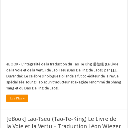
eBOOK - L'intégralité de la traduction du Tao Te King 道德经 (Le Livre
de la Voie et de la Vertu) de Lao Tseu (Dao De Jing de Laozi) par J.J.L.
Duvendak. Le célèbre sinologue Hollandais fut co-éditeur de la revue
spécialisée Toung Pao et un traducteur et exégète renommé du Shang
Yang et du Dao De Jing de Laozi.
Lire Plus »
[eBook] Lao-Tseu (Tao-Te-King) Le Livre de
la Voie et la Vertu – Traduction Léon Wieger