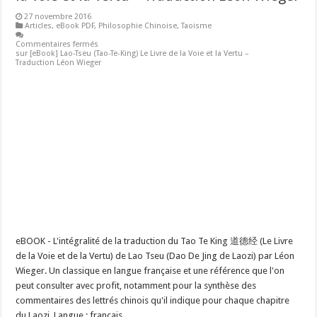
27 novembre 2016
Articles
,
eBook PDF
,
Philosophie Chinoise
,
Taoisme
Commentaires fermés
sur [eBook] Lao-Tseu (Tao-Te-King) Le Livre de la Voie et la Vertu –
Traduction Léon Wieger
eBOOK - L'intégralité de la traduction du Tao Te King 道德经 (Le Livre
de la Voie et de la Vertu) de Lao Tseu (Dao De Jing de Laozi) par Léon
Wieger. Un classique en langue française et une référence que l'on
peut consulter avec profit, notamment pour la synthèse des
commentaires des lettrés chinois qu'il indique pour chaque chapitre
du Laozi. Langue : français