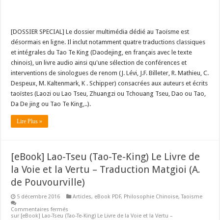
[DOSSIER SPECIAL] Le dossier multimédia dédié au Taoïsme est
désormais en ligne. Il inclut notamment quatre traductions classiques
et intégrales du Tao Te King (Daodejing, en français avec le texte
chinois), un livre audio ainsi qu'une sélection de conférences et
interventions de sinologues de renom (J. Lévi, J.F. Billeter, R. Mathieu, C.
Despeux, M. Kaltenmark, K . Schipper) consacrées aux auteurs et écrits
taoïstes (Laozi ou Lao Tseu, Zhuangzi ou Tchouang Tseu, Dao ou Tao,
Da De jing ou Tao Te King,..).
Lire Plus »
[eBook] Lao-Tseu (Tao-Te-King) Le Livre de
la Voie et la Vertu – Traduction Matgioi (A.
de Pouvourville)
5 décembre 2016
Articles
,
eBook PDF
,
Philosophie Chinoise
,
Taoisme
Commentaires fermés
sur [eBook] Lao-Tseu (Tao-Te-King) Le Livre de la Voie et la Vertu –