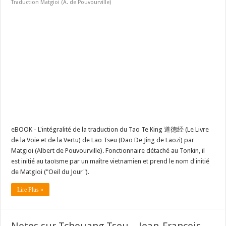
Traduction Matgioi (A. de Pouvourville)
eBOOK - L'intégralité de la traduction du Tao Te King 道德经 (Le Livre
de la Voie et de la Vertu) de Lao Tseu (Dao De Jing de Laozi) par
Matgioi (Albert de Pouvourville). Fonctionnaire détaché au Tonkin, il
est initié au taoïsme par un maître vietnamien et prend le nom d'initié
de Matgioi ("Oeil du Jour").
Lire Plus »
Notes sur Tchouang Tseu – Jean-François