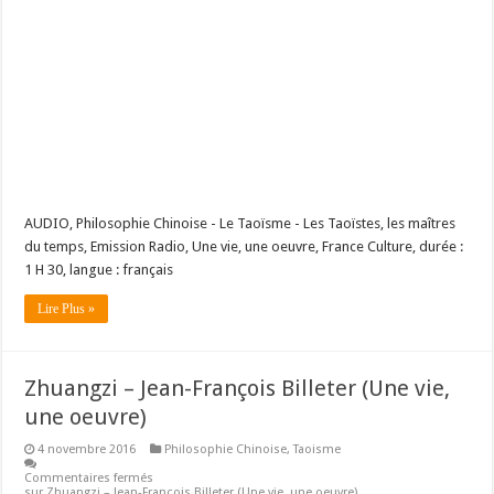
AUDIO, Philosophie Chinoise - Le Taoïsme - Les Taoïstes, les maîtres
du temps, Emission Radio, Une vie, une oeuvre, France Culture, durée :
1 H 30, langue : français
Lire Plus »
Zhuangzi – Jean-François Billeter (Une vie,
une oeuvre)
4 novembre 2016
Philosophie Chinoise
,
Taoisme
Commentaires fermés
sur Zhuangzi – Jean-François Billeter (Une vie, une oeuvre)