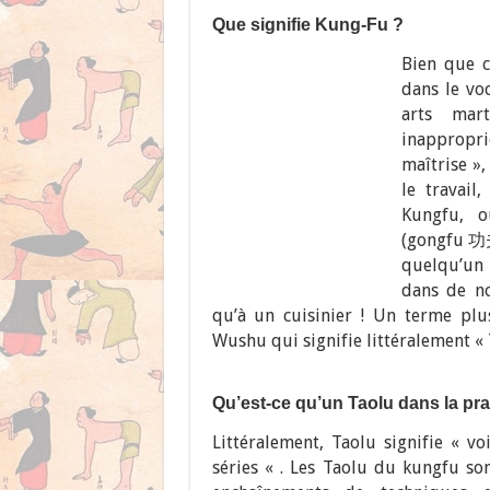
Que signifie Kung-Fu ?
Bien que c
dans le vo
arts mart
inappropr
maîtrise »
le travail
Kungfu, o
(gongfu 功夫)
quelqu’un 
dans de no
qu’à un cuisinier ! Un terme plu
Wushu qui signifie littéralement « 
Qu’est-ce qu’un Taolu dans la pr
Littéralement, Taolu signifie « vo
séries « . Les Taolu du kungfu so