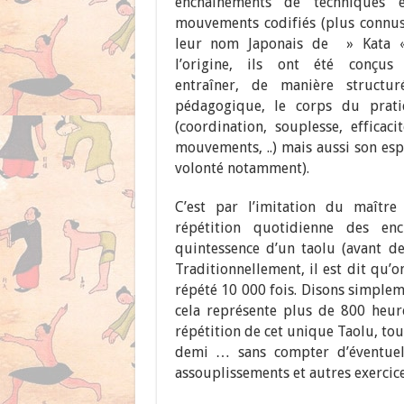
enchaînements de techniques 
mouvements codifiés (plus connu
leur nom Japonais de » Kata «
l’origine, ils ont été conçus
entraîner, de manière structur
pédagogique, le corps du prati
(coordination, souplesse, efficaci
mouvements, ..) mais aussi son espr
volonté notamment).
C’est par l’imitation du maître
répétition quotidienne des en
quintessence d’un taolu (avant d
Traditionnellement, il est dit qu’
répété 10 000 fois. Disons simple
cela représente plus de 800 heur
répétition de cet unique Taolu, tou
demi … sans compter d’éventuels
assouplissements et autres exercice