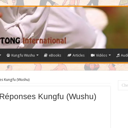
Kungfu Wushu
eBooks
Articles
Vidéos
Aud
es Kungfu (Wushu)
 Réponses Kungfu (Wushu)