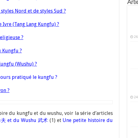
Arti
styles Nord et de styles Sud ?
 Ivre (Tang Lang Kungfu) ?
eligieuse ?
26
u Kungfu ?
Kungfu (Wushu) ?
jours pratiqué le kungfu ?
on ?
24
oire du kungfu et du wushu, voir la série d’articles
u 功夫 et du Wushu 武术
(1) et
Une petite histoire du