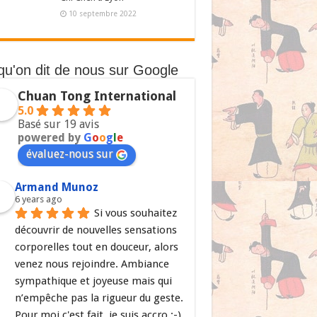
10 septembre 2022
qu'on dit de nous sur Google
Chuan Tong International
5.0
Basé sur 19 avis
powered by
G
o
o
g
l
e
évaluez-nous sur
Armand Munoz
6 years ago
Si vous souhaitez 
découvrir de nouvelles sensations 
corporelles tout en douceur, alors 
venez nous rejoindre. Ambiance 
sympathique et joyeuse mais qui 
n’empêche pas la rigueur du geste. 
Pour moi c'est fait, je suis accro ;-)