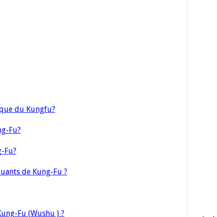
tique du Kungfu?
ng-Fu?
g-Fu?
quants de Kung-Fu ?
 Kung-Fu (Wushu ) ?