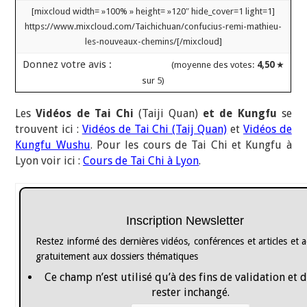
[mixcloud width= »100% » height= »120″ hide_cover=1 light=1]
https://www.mixcloud.com/Taichichuan/confucius-remi-mathieu-
les-nouveaux-chemins/[/mixcloud]
Donnez votre avis :
(moyenne des votes:
4,50
★
sur 5)
Les
Vidéos de Tai Chi
(Taiji Quan)
et de Kungfu
se
trouvent ici :
Vidéos de Tai Chi (Taij Quan)
et
Vidéos de
Kungfu Wushu
. Pour les cours de Tai Chi et Kungfu à
Lyon voir ici :
Cours de Tai Chi à Lyon
.
Inscription Newsletter
Restez informé des dernières vidéos, conférences et articles et 
gratuitement aux dossiers thématiques
Ce champ n’est utilisé qu’à des fins de validation et 
rester inchangé.