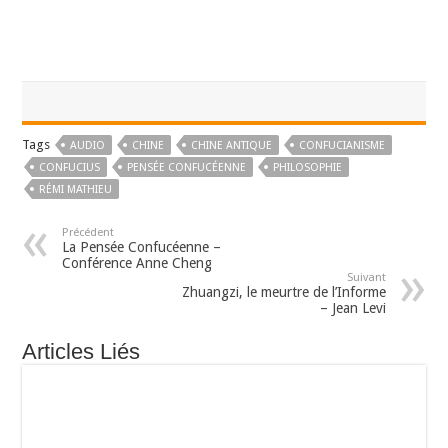
Tags
AUDIO
CHINE
CHINE ANTIQUE
CONFUCIANISME
CONFUCIUS
PENSÉE CONFUCÉENNE
PHILOSOPHIE
RÉMI MATHIEU
Précédent
La Pensée Confucéenne –
Conférence Anne Cheng
Suivant
Zhuangzi, le meurtre de l’Informe
– Jean Levi
Articles Liés