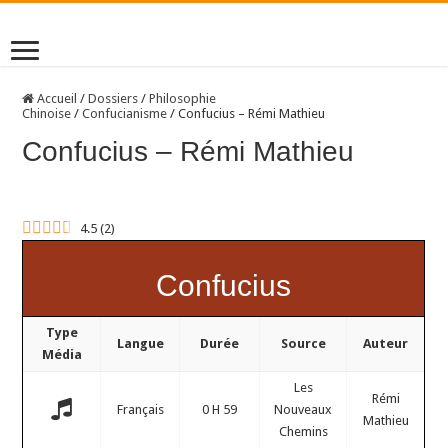
Accueil
/
Dossiers
/
Philosophie
Chinoise
/
Confucianisme
/
Confucius – Rémi Mathieu
Confucius – Rémi Mathieu
4.5
(
2
)
Confucius
Type
Langue
Durée
Source
Auteur
Média
Les
Rémi
Français
0 H 59
Nouveaux
Mathieu
Chemins