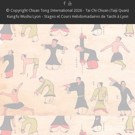
© Copyright Chuan Tong International 2026 - Tai Chi Chuan (Taiji Quan)
Kungfu Wushu Lyon - Stages et Cours Hebdomadaires de Taichi à Lyon