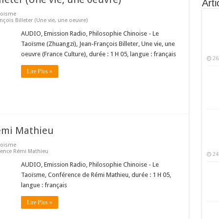
Arti
aoisme
çois Billeter (Une vie, une oeuvre)
AUDIO, Emission Radio, Philosophie Chinoise - Le
Taoïsme (Zhuangzi), Jean-François Billeter, Une vie, une
oeuvre (France Culture), durée : 1 H 05, langue : français
26
Lire Plus »
émi Mathieu
aoisme
rence Rémi Mathieu
24
AUDIO, Emission Radio, Philosophie Chinoise - Le
Taoïsme, Conférence de Rémi Mathieu, durée : 1 H 05,
langue : français
Lire Plus »