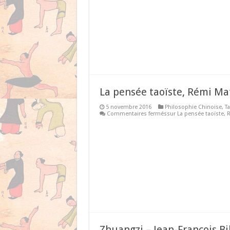
La pensée taoïste, Rémi Mat
5 novembre 2016
Philosophie Chinoise
,
T
Commentaires fermés
sur La pensée taoïste, 
Zhuangzi – Jean-François Bi