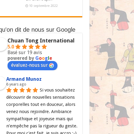
10 septembre 2022
qu'on dit de nous sur Google
Chuan Tong International
5.0
Basé sur 19 avis
powered by
G
o
o
g
l
e
évaluez-nous sur
Armand Munoz
6 years ago
Si vous souhaitez 
découvrir de nouvelles sensations 
corporelles tout en douceur, alors 
venez nous rejoindre. Ambiance 
sympathique et joyeuse mais qui 
n’empêche pas la rigueur du geste. 
Pour moi c'est fait, je suis accro ;-)