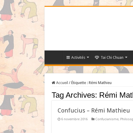
Activités
Tai Chi Chuan
Accueil
/
Étiquette :
Rémi Mathieu
Tag Archives:
Rémi Mat
Confucius – Rémi Mathieu
6 novembre 2016
Confucianisme
,
Philoso