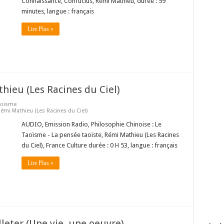
Connaissance, Confucius, Rémi Mathieu, durée : 59
minutes, langue : français
Lire Plus »
hieu (Les Racines du Ciel)
aoisme
Rémi Mathieu (Les Racines du Ciel)
AUDIO, Emission Radio, Philosophie Chinoise : Le
Taoïsme - La pensée taoïste, Rémi Mathieu (Les Racines
du Ciel), France Culture durée : 0 H 53, langue : français
Lire Plus »
lleter (Une vie, une oeuvre)