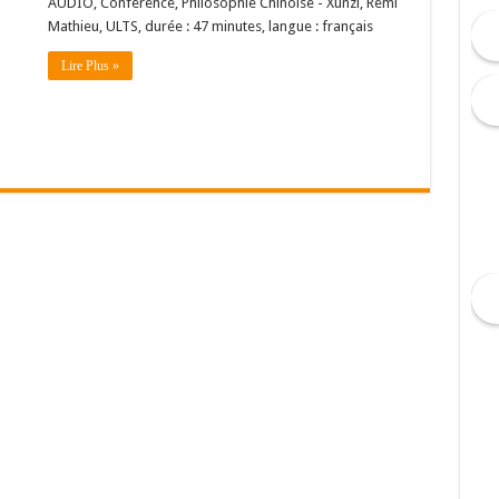
AUDIO, Conférence, Philosophie Chinoise - Xunzi, Rémi
Mathieu, ULTS, durée : 47 minutes, langue : français
Lire Plus »