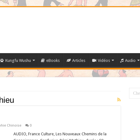
Kungfu Wushu
eBooks
Articles
Vidéos
Audio
hieu
phie Chinoise
0
AUDIO, France Culture, Les Nouveaux Chemins de la