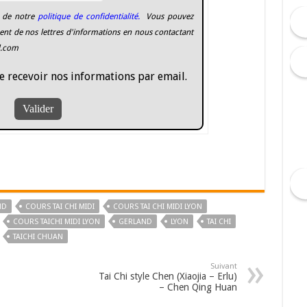
 de notre
politique de confidentialité.
Vous pouvez
nt de nos lettres d'informations en nous contactant
l.com
e recevoir nos informations par email.
ND
COURS TAI CHI MIDI
COURS TAI CHI MIDI LYON
COURS TAICHI MIDI LYON
GERLAND
LYON
TAI CHI
TAICHI CHUAN
Suivant
Tai Chi style Chen (Xiaojia – Erlu)
– Chen Qing Huan