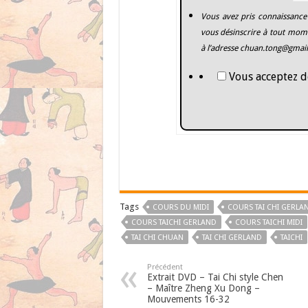
Vous avez pris connaissance
vous désinscrire à tout mome
à l’adresse
chuan.tong@gmai
Vous acceptez d
Tags
COURS DU MIDI
COURS TAI CHI GERLA
COURS TAICHI GERLAND
COURS TAICHI MIDI
TAI CHI CHUAN
TAI CHI GERLAND
TAICHI
Précédent
Extrait DVD – Tai Chi style Chen
– Maître Zheng Xu Dong –
Mouvements 16-32