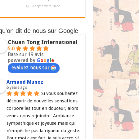
10 septembre 2022
qu'on dit de nous sur Google
Chuan Tong International
5.0
Basé sur 19 avis
powered by
G
o
o
g
l
e
évaluez-nous sur
Armand Munoz
6 years ago
Si vous souhaitez 
découvrir de nouvelles sensations 
corporelles tout en douceur, alors 
venez nous rejoindre. Ambiance 
sympathique et joyeuse mais qui 
n’empêche pas la rigueur du geste. 
Pour moi c'est fait, je suis accro ;-)