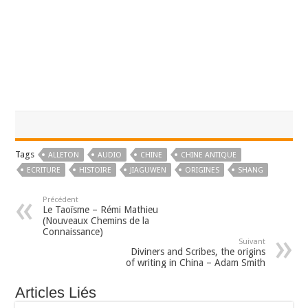
Tags
ALLETON
AUDIO
CHINE
CHINE ANTIQUE
ECRITURE
HISTOIRE
JIAGUWEN
ORIGINES
SHANG
Précédent
Le Taoïsme – Rémi Mathieu
(Nouveaux Chemins de la
Connaissance)
Suivant
Diviners and Scribes, the origins
of writing in China – Adam Smith
Articles Liés