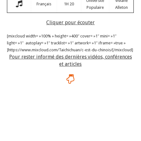
Université
Viviane
Français
1H 20
Populaire
Alleton
Cliquer pour écouter
[mixcloud width= »100% » height= »400″ cover= »1″ mini= »1″
light= »1″ autoplay= »1″ tracklist= »1″ artwork= »1″ iframe= »true »
]https://www.mixcloud.com/Taichichuan/c-est-du-chinois/[/mixcloud]
Pour rester informé des dernières vidéos, conférences
et articles