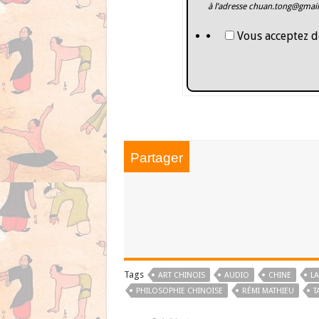
à l’adresse
chuan.tong@gmai
Vous acceptez d
Partager
Tags
ART CHINOIS
AUDIO
CHINE
LA
PHILOSOPHIE CHINOISE
RÉMI MATHIEU
T