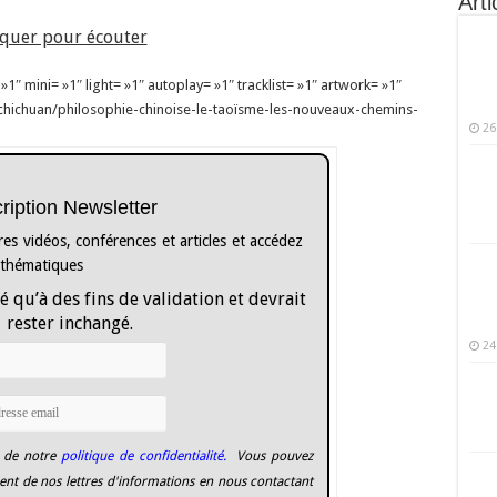
Arti
iquer pour écouter
″ mini= »1″ light= »1″ autoplay= »1″ tracklist= »1″ artwork= »1″
chichuan/philosophie-chinoise-le-taoïsme-les-nouveaux-chemins-
26
cription Newsletter
es vidéos, conférences et articles et accédez
 thématiques
é qu’à des fins de validation et devrait
rester inchangé.
24
 de notre
politique de confidentialité.
Vous pouvez
nt de nos lettres d'informations en nous contactant