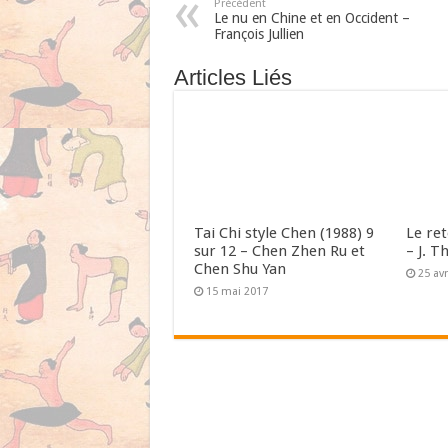
Précédent
Le nu en Chine et en Occident –
François Jullien
Articles Liés
Tai Chi style Chen (1988) 9
Le re
sur 12 – Chen Zhen Ru et
– J. T
Chen Shu Yan
25 avr
15 mai 2017