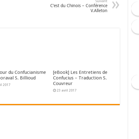
Suivant
C’est du Chinois – Conférence
V.Alleton
tour du Confucianisme
[eBook] Les Entretiens de
horaval S. Billioud
Confucius – Traduction S.
Couvreur
il 2017
23 avril 2017