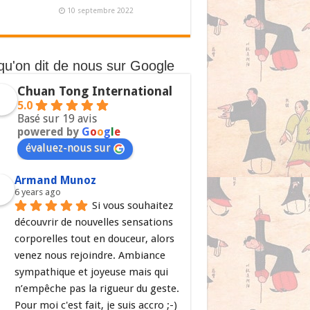
10 septembre 2022
qu'on dit de nous sur Google
Chuan Tong International
5.0
Basé sur 19 avis
powered by
G
o
o
g
l
e
évaluez-nous sur
Armand Munoz
6 years ago
Si vous souhaitez 
découvrir de nouvelles sensations 
corporelles tout en douceur, alors 
venez nous rejoindre. Ambiance 
sympathique et joyeuse mais qui 
n’empêche pas la rigueur du geste. 
Pour moi c'est fait, je suis accro ;-)