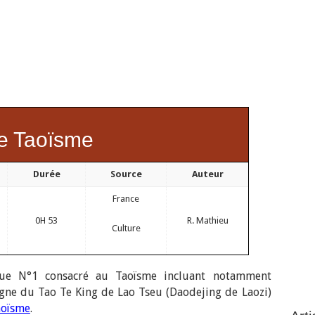
e Taoïsme
Durée
Source
Auteur
France
0H 53
R. Mathieu
Culture
ue N°1 consacré au Taoïsme incluant notamment
igne du Tao Te King de Lao Tseu (Daodejing de Laozi)
aoïsme
.