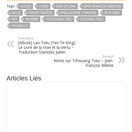
Tags
AUDIO
CHINE
DAO DE JING
JEAN-FRANÇOIS BILLETER
LAOZI
PENSÉE TAOÏSTE
PHILOSOPHIE CHINOISE
TA TE KING
TAO
TAOÏSME
TCHOUANG TSEU
TCHUANG TSEU
ZHUANGZI
Précédent
[eBook] Lao-Tseu (Tao-Te-King)
Le Livre de la Voie et la Vertu –
Traduction Stanislas Julien
Suivant
Notes sur Tchouang Tseu – Jean-
François Billeter
Articles Liés