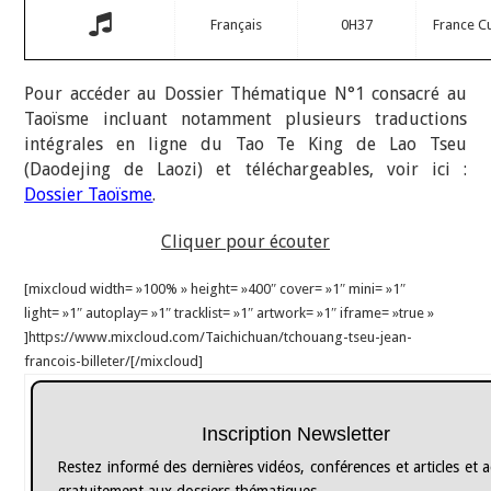
Français
0H37
France Cu
Pour accéder au Dossier Thématique N°1 consacré au
Taoïsme incluant notamment plusieurs traductions
intégrales en ligne du Tao Te King de Lao Tseu
(Daodejing de Laozi) et téléchargeables, voir ici :
Dossier Taoïsme
.
Cliquer pour écouter
[mixcloud width= »100% » height= »400″ cover= »1″ mini= »1″
light= »1″ autoplay= »1″ tracklist= »1″ artwork= »1″ iframe= »true »
]https://www.mixcloud.com/Taichichuan/tchouang-tseu-jean-
francois-billeter/[/mixcloud]
Inscription Newsletter
Restez informé des dernières vidéos, conférences et articles et 
gratuitement aux dossiers thématiques