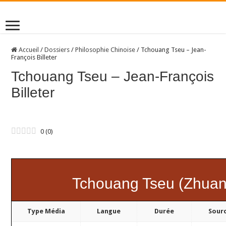
Accueil
/
Dossiers
/
Philosophie Chinoise
/
Tchouang Tseu – Jean-
François Billeter
Tchouang Tseu – Jean-François
Billeter
0
(
0
)
Tchouang Tseu (Zhuan
Type Média
Langue
Durée
Sour