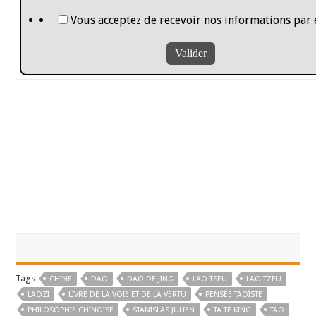
Vous acceptez de recevoir nos informations par 
Tags
CHINE
DAO
DAO DE JING
LAO TSEU
LAO TZEU
LAOZI
LIVRE DE LA VOIE ET DE LA VERTU
PENSÉE TAOÏSTE
PHILOSOPHIE CHINOISE
STANISLAS JULIEN
TA TE KING
TAO