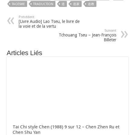
TAOÏSME
TRADUCTION
道
道家
道教
Précédent
[Livre Audio] Lao Tseu, le livre de
la voie et de la vertu
Suivant
Tchouang Tseu – Jean-François
Billeter
Articles Liés
Tai Chi style Chen (1988) 9 sur 12 – Chen Zhen Ru et
Chen Shu Yan