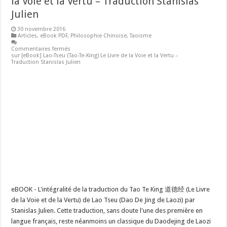
la Voie et la Vertu – Traduction Stanislas
Julien
30 novembre 2016
Articles
,
eBook PDF
,
Philosophie Chinoise
,
Taoisme
Commentaires fermés
sur [eBook] Lao-Tseu (Tao-Te-King) Le Livre de la Voie et la Vertu –
Traduction Stanislas Julien
eBOOK - L'intégralité de la traduction du Tao Te King 道德经 (Le Livre
de la Voie et de la Vertu) de Lao Tseu (Dao De Jing de Laozi) par
Stanislas Julien. Cette traduction, sans doute l'une des première en
langue français, reste néanmoins un classique du Daodejing de Laozi