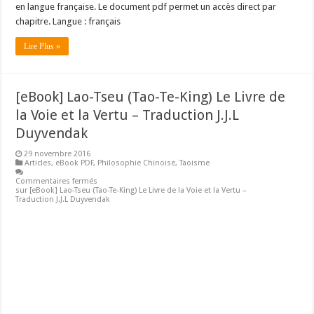
en langue française. Le document pdf permet un accès direct par
chapitre. Langue : français
Lire Plus »
[eBook] Lao-Tseu (Tao-Te-King) Le Livre de
la Voie et la Vertu – Traduction J.J.L
Duyvendak
29 novembre 2016
Articles
,
eBook PDF
,
Philosophie Chinoise
,
Taoisme
Commentaires fermés
sur [eBook] Lao-Tseu (Tao-Te-King) Le Livre de la Voie et la Vertu –
Traduction J.J.L Duyvendak