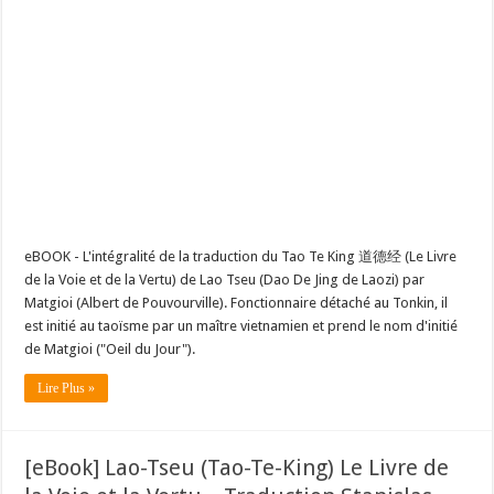
eBOOK - L'intégralité de la traduction du Tao Te King 道德经 (Le Livre
de la Voie et de la Vertu) de Lao Tseu (Dao De Jing de Laozi) par
Matgioi (Albert de Pouvourville). Fonctionnaire détaché au Tonkin, il
est initié au taoïsme par un maître vietnamien et prend le nom d'initié
de Matgioi ("Oeil du Jour").
Lire Plus »
[eBook] Lao-Tseu (Tao-Te-King) Le Livre de