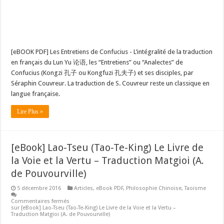
[eBOOK PDF] Les Entretiens de Confucius - L’intégralité de la traduction
en français du Lun Yu 论语, les “Entretiens” ou “Analectes” de
Confucius (Kongzi 孔子 ou Kongfuzi 孔夫子) et ses disciples, par
Séraphin Couvreur. La traduction de S. Couvreur reste un classique en
langue française.
Lire Plus »
[eBook] Lao-Tseu (Tao-Te-King) Le Livre de
la Voie et la Vertu – Traduction Matgioi (A.
de Pouvourville)
5 décembre 2016
Articles
,
eBook PDF
,
Philosophie Chinoise
,
Taoisme
Commentaires fermés
sur [eBook] Lao-Tseu (Tao-Te-King) Le Livre de la Voie et la Vertu –
Traduction Matgioi (A. de Pouvourville)