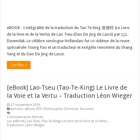
eBOOK - L'intégralité de la traduction du Tao Te King 道德经 (Le Livre
de la Voie et de la Vertu) de Lao Tseu (Dao De Jing de Laozi) par J.J.L.
Duvendak. Le célèbre sinologue Hollandais fut co-éditeur de la revue
spécialisée Toung Pao et un traducteur et exégète renommé du Shang
Yang et du Dao De Jing de Laozi.
Lire Plus »
[eBook] Lao-Tseu (Tao-Te-King) Le Livre de
la Voie et la Vertu – Traduction Léon Wieger
27 novembre 2016
Articles
,
eBook PDF
,
Philosophie Chinoise
,
Taoisme
Commentaires fermés
sur [eBook] Lao-Tseu (Tao-Te-King) Le Livre de la Voie et la Vertu –
Traduction Léon Wieger