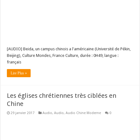
[AUDIO] Beida, un campus chinois a l'américaine (Université de Pékin,
Beijing), Culture Mondes, France Culture, durée : 0H49, langue :
français
Lire Plus »
Les églises chrétiennes très ciblées en
Chine
29 janvier 2017
Audio
,
Audio
,
Audio Chine Moderne
0