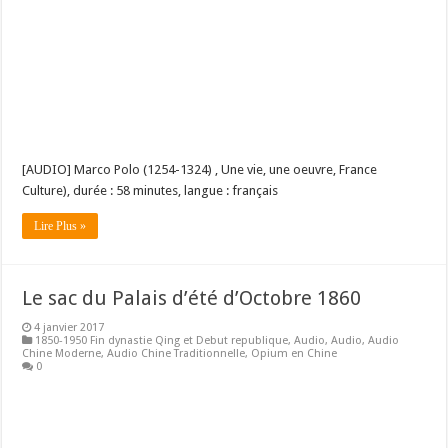
[AUDIO] Marco Polo (1254-1324) , Une vie, une oeuvre, France
Culture), durée : 58 minutes, langue : français
Lire Plus »
Le sac du Palais d’été d’Octobre 1860
4 janvier 2017
1850-1950 Fin dynastie Qing et Debut republique
,
Audio
,
Audio
,
Audio
Chine Moderne
,
Audio Chine Traditionnelle
,
Opium en Chine
0