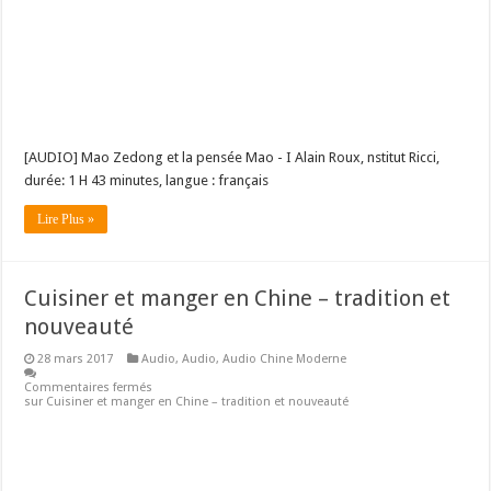
[AUDIO] Mao Zedong et la pensée Mao - I Alain Roux, nstitut Ricci,
durée: 1 H 43 minutes, langue : français
Lire Plus »
Cuisiner et manger en Chine – tradition et
nouveauté
28 mars 2017
Audio
,
Audio
,
Audio Chine Moderne
Commentaires fermés
sur Cuisiner et manger en Chine – tradition et nouveauté