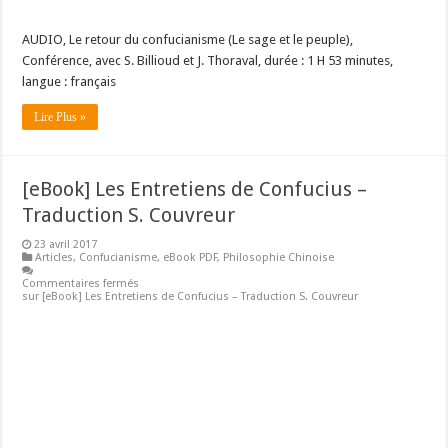
AUDIO, Le retour du confucianisme (Le sage et le peuple),
Conférence, avec S. Billioud et J. Thoraval, durée : 1 H 53 minutes,
langue : français
Lire Plus »
[eBook] Les Entretiens de Confucius –
Traduction S. Couvreur
23 avril 2017
Articles
,
Confucianisme
,
eBook PDF
,
Philosophie Chinoise
Commentaires fermés
sur [eBook] Les Entretiens de Confucius – Traduction S. Couvreur