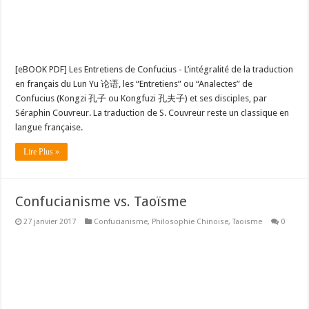
[eBOOK PDF] Les Entretiens de Confucius - L’intégralité de la traduction
en français du Lun Yu 论语, les “Entretiens” ou “Analectes” de
Confucius (Kongzi 孔子 ou Kongfuzi 孔夫子) et ses disciples, par
Séraphin Couvreur. La traduction de S. Couvreur reste un classique en
langue française.
Lire Plus »
Confucianisme vs. Taoïsme
27 janvier 2017
Confucianisme
,
Philosophie Chinoise
,
Taoisme
0